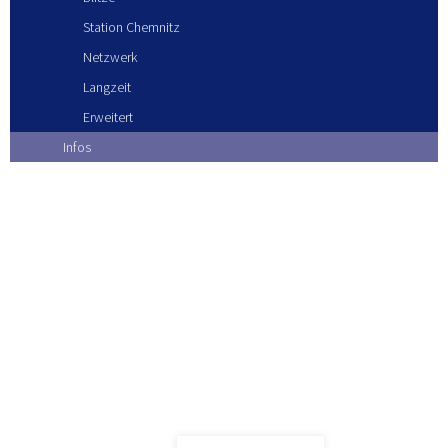
Station Chemnitz
Netzwerk
Langzeit
Erweitert
Infos
Blitze Juni 2017
KONTAKT
IMPRESSUM
DATENSCHUTZ
AGB
LOGIN
WIDERRUFSBELEHRUNG