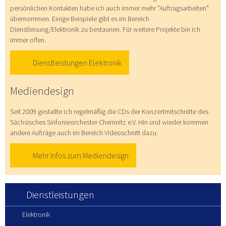
persönlichen Kontakten habe ich auch immer mehr "Auftragsarbeiten"
übernommen. Einige Beispiele gibt es im Bereich
Dienstleisung/Elektronik zu bestaunen. Für weitere Projekte bin ich
immer offen.
Dienstleistungen Elektronik
Mediendesign
Seit 2009 gestallte ich regelmäßig die CDs der Konzertmitschnitte des
Sächsisches Sinfonieorchester Chemnitz e.V. Hin und wieder kommen
andere Aufträge auch im Bereich Videoschnitt dazu.
Mehr Infos zum Mediendesign
Dienstleistungen
Elektronik